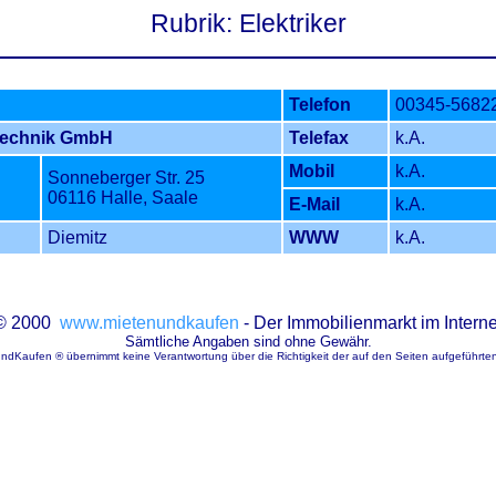
Rubrik: Elektriker
Telefon
00345-5682
Technik GmbH
Telefax
k.A.
Mobil
k.A.
Sonneberger Str. 25
06116 Halle, Saale
E-Mail
k.A.
Diemitz
WWW
k.A.
© 2000
www.mietenundkaufen
- Der Immobilienmarkt im Interne
Sämtliche Angaben sind ohne Gewähr.
ndKaufen ® übernimmt keine Verantwortung über die Richtigkeit der auf den Seiten aufgeführte